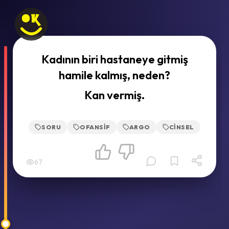
Kadının biri hastaneye gitmiş
hamile kalmış, neden?
Kan vermiş.
SORU
OFANSIF
ARGO
CINSEL
67