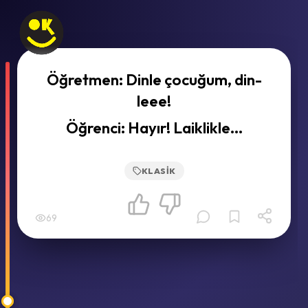
Öğretmen: Dinle çocuğum, din-
leee!
Öğrenci: Hayır! Laiklikle...
KLASIK
69