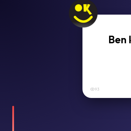
Ben 
93