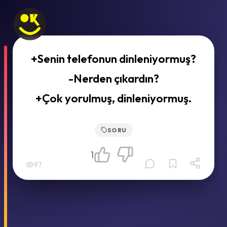
+Senin telefonun dinleniyormuş?
-Nerden çıkardın?
+Çok yorulmuş, dinleniyormuş.
SORU
1
97