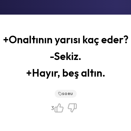
+Onaltının yarısı kaç eder?
-Sekiz.
+Hayır, beş altın.
SORU
3