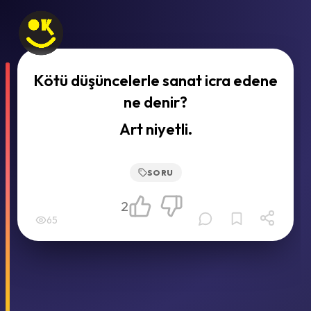
Kötü düşüncelerle sanat icra edene
ne denir?
Art niyetli.
SORU
2
65