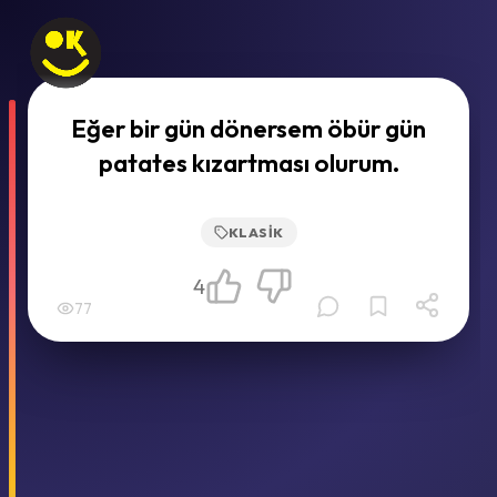
Eğer bir gün dönersem öbür gün
patates kızartması olurum.
KLASIK
4
77