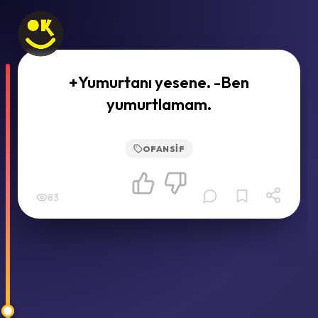
+Yumurtanı yesene. -Ben
yumurtlamam.
OFANSIF
83