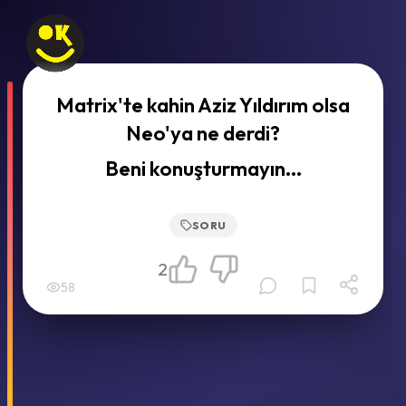
Matrix'te kahin Aziz Yıldırım olsa
Neo'ya ne derdi?
Beni konuşturmayın...
SORU
2
58