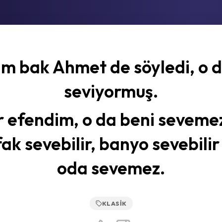
m bak Ahmet de söyledi, o d
seviyormuş.
r efendim, o da beni sevemez
ak sevebilir, banyo sevebili
oda sevemez.
KLASIK