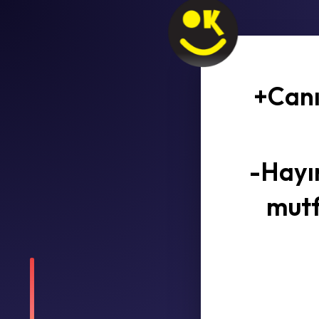
+Canı
-Hayı
mutf