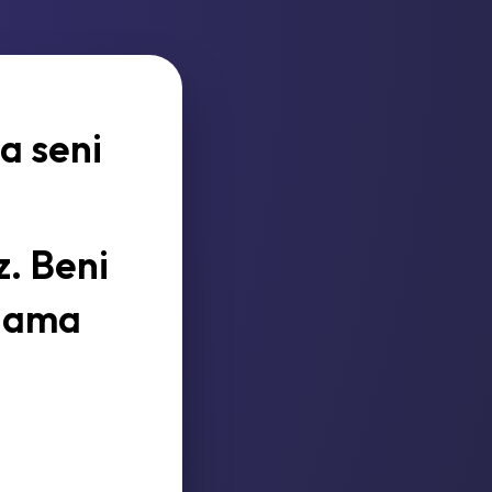
a seni
. Beni
r ama