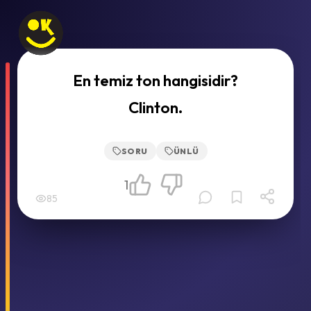
En temiz ton hangisidir?
Clinton.
SORU
ÜNLÜ
1
85