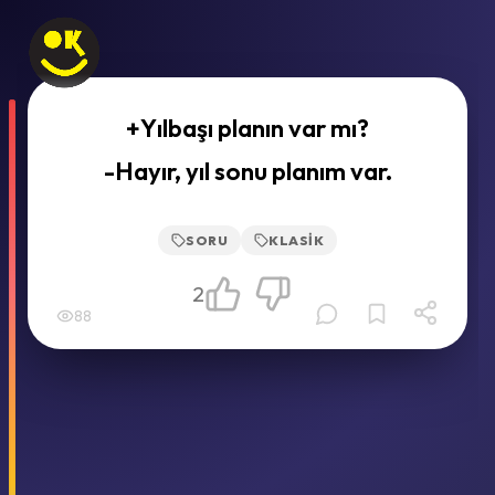
+Yılbaşı planın var mı?
-Hayır, yıl sonu planım var.
SORU
KLASIK
2
88