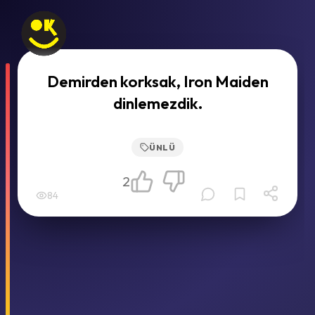
Demirden korksak, Iron Maiden
dinlemezdik.
ÜNLÜ
2
84