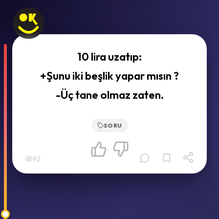
10 lira uzatıp:
+Şunu iki beşlik yapar mısın ?
-Üç tane olmaz zaten.
SORU
92