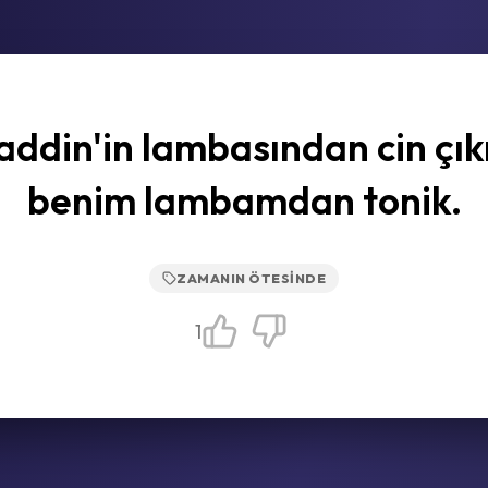
addin'in lambasından cin çık
benim lambamdan tonik.
ZAMANIN ÖTESINDE
1