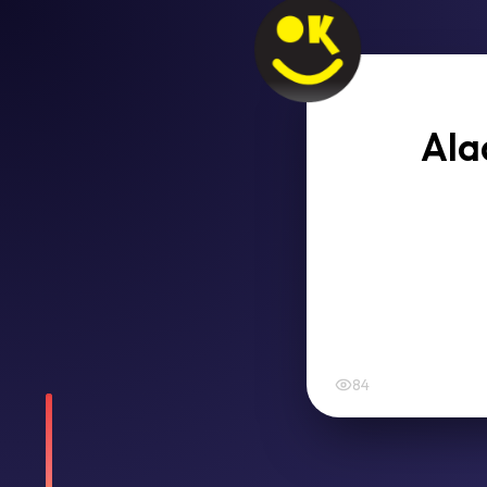
Ala
84