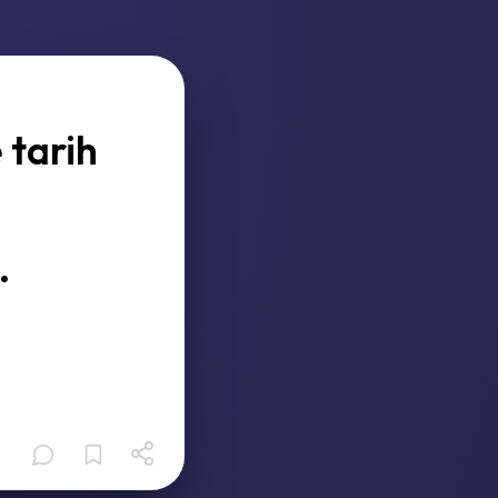
 tarih
.