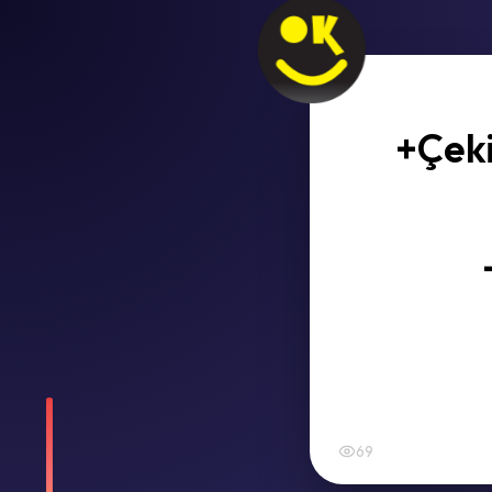
+Çeki
69