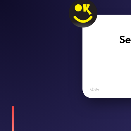
Se
84