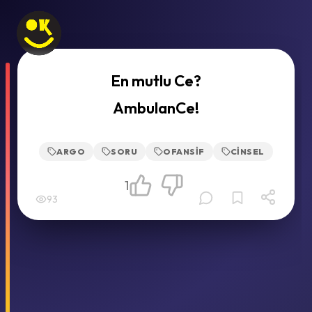
En mutlu Ce?
AmbulanCe!
ARGO
SORU
OFANSIF
CINSEL
1
93