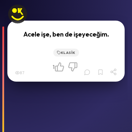
Acele işe, ben de işeyeceğim.
KLASIK
1
87