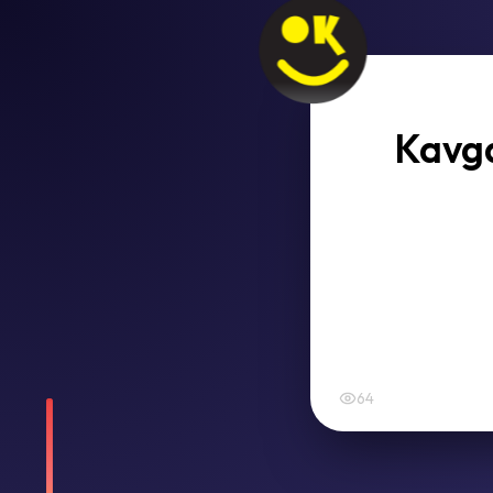
Kavga
64