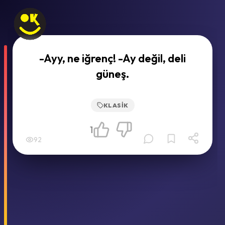
-Ayy, ne iğrenç! -Ay değil, deli
güneş.
KLASIK
1
92