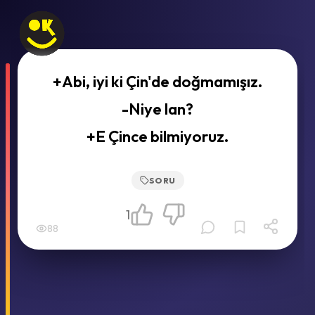
+Abi, iyi ki Çin'de doğmamışız.
-Niye lan?
+E Çince bilmiyoruz.
SORU
1
88