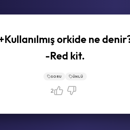
+Kullanılmış orkide ne denir
-Red kit.
SORU
ÜNLÜ
2