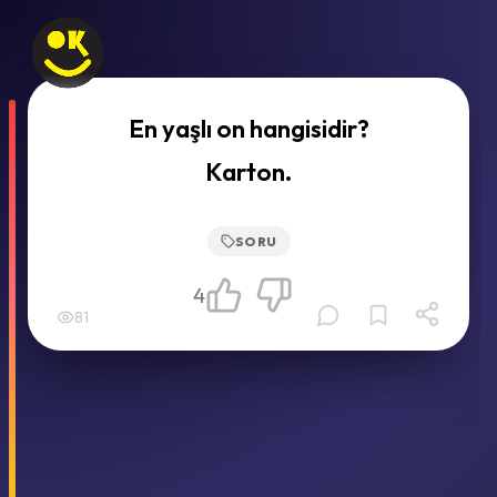
En yaşlı on hangisidir?
Karton.
SORU
4
81