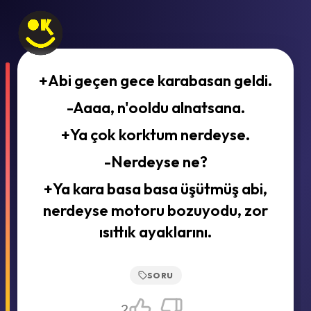
+Abi geçen gece karabasan geldi.
-Aaaa, n'ooldu alnatsana.
+Ya çok korktum nerdeyse.
-Nerdeyse ne?
+Ya kara basa basa üşütmüş abi,
nerdeyse motoru bozuyodu, zor
ısıttık ayaklarını.
SORU
2