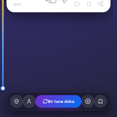
81
Bir tane daha