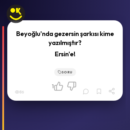
Beyoğlu'nda gezersin şarkısı kime
yazılmıştır?
Ersin'e!
SORU
1
86