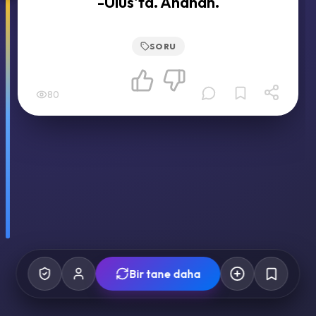
-Ulus'ta. Ahahah.
SORU
80
Bir tane daha