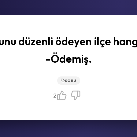
nu düzenli ödeyen ilçe hang
-Ödemiş.
SORU
2