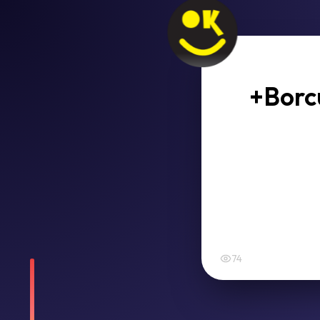
+Borcu
74