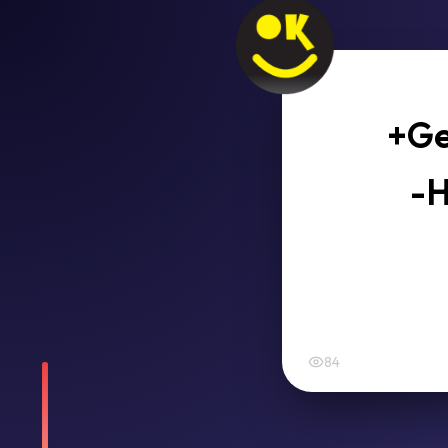
+Ge
-H
84