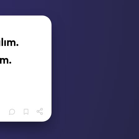
lım.
ım.