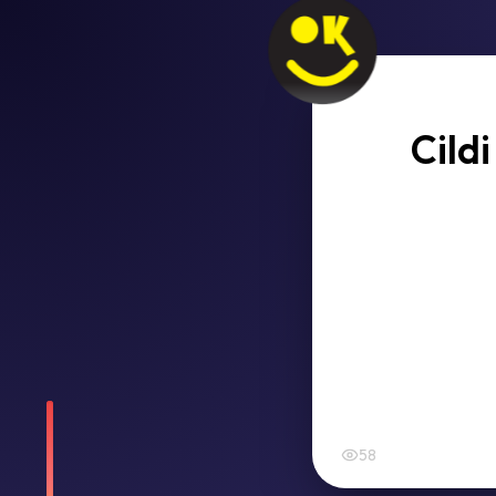
Cild
58