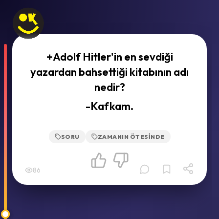
+Adolf Hitler'in en sevdiği
yazardan bahsettiği kitabının adı
nedir?
-Kafkam.
SORU
ZAMANIN ÖTESINDE
86