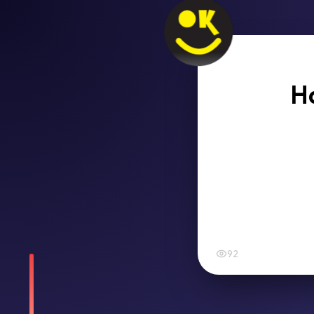
Ha
92