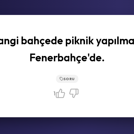
ngi bahçede piknik yapılm
Fenerbahçe'de.
SORU
1