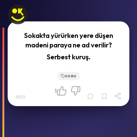
Sokakta yürürken yere düşen
madeni paraya ne ad verilir?
Serbest kuruş.
SORU
1
55