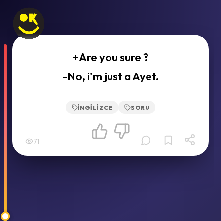
+Are you sure ?
-No, i'm just a Ayet.
İNGILIZCE
SORU
71