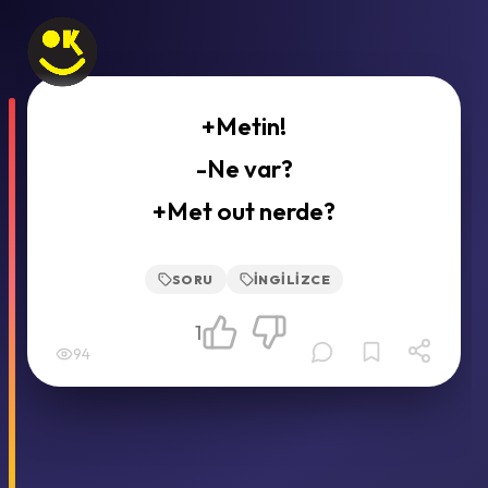
+Metin!
-Ne var?
+Met out nerde?
SORU
İNGILIZCE
1
94