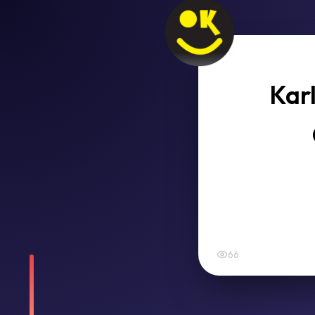
Karl
66