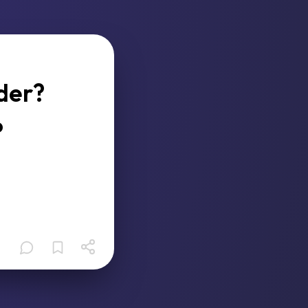
 der?
?