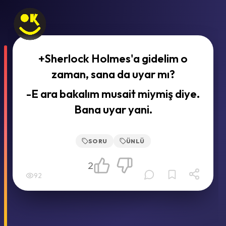
+Sherlock Holmes'a gidelim o
zaman, sana da uyar mı?
-E ara bakalım musait miymiş diye.
Bana uyar yani.
SORU
ÜNLÜ
2
92