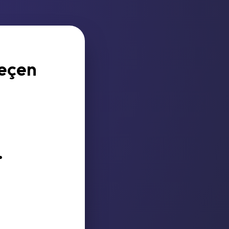
geçen
?
.