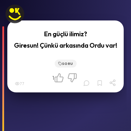
En güçlü ilimiz?
Giresun! Çünkü arkasında Ordu var!
SORU
1
77