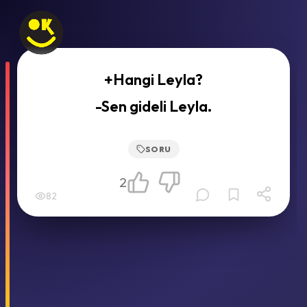
+Hangi Leyla?
-Sen gideli Leyla.
SORU
2
82