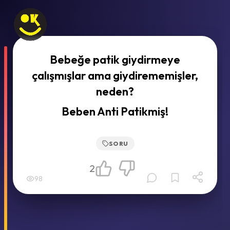
Bebeğe patik giydirmeye
çalışmışlar ama giydirememişler,
neden?
Beben Anti Patikmiş!
SORU
2
98