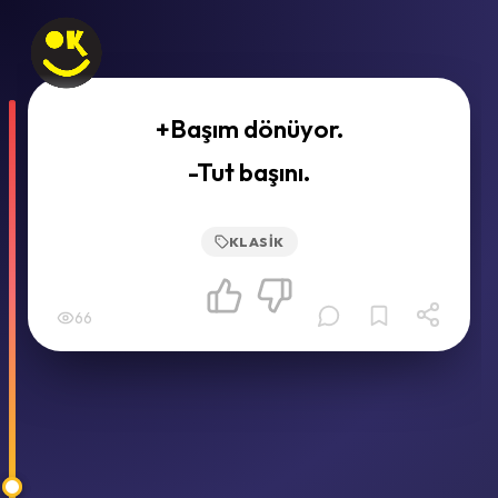
+Başım dönüyor.
-Tut başını.
KLASIK
66