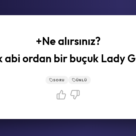
+Ne alırsınız?
 abi ordan bir buçuk Lady 
SORU
ÜNLÜ