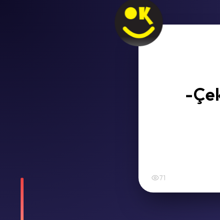
-Çek
71