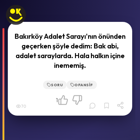
Bakırköy Adalet Sarayı'nın önünden
geçerken şöyle dedim: Bak abi,
adalet saraylarda. Hala halkın içine
inememiş.
SORU
OFANSIF
1
70