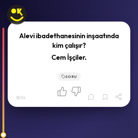
Alevi ibadethanesinin inşaatında
kim çalışır?
Cem İşçiler.
SORU
54