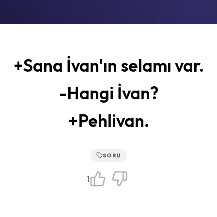
+Sana İvan'ın selamı var.
-Hangi İvan?
+Pehlivan.
SORU
1