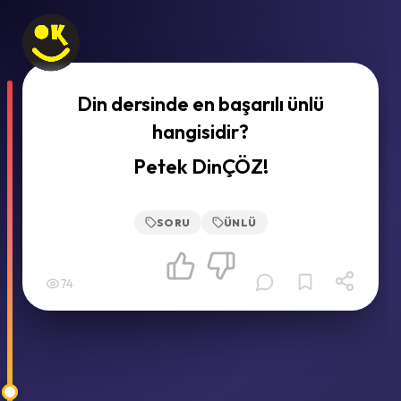
Din dersinde en başarılı ünlü
hangisidir?
Petek DinÇÖZ!
SORU
ÜNLÜ
74