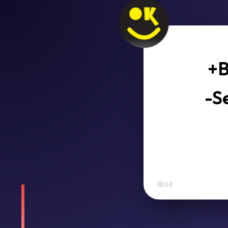
+B
-S
68