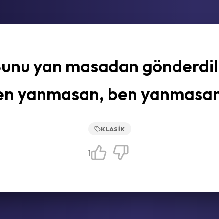
unu yan masadan gönderdil
en yanmasan, ben yanmasam
KLASIK
1