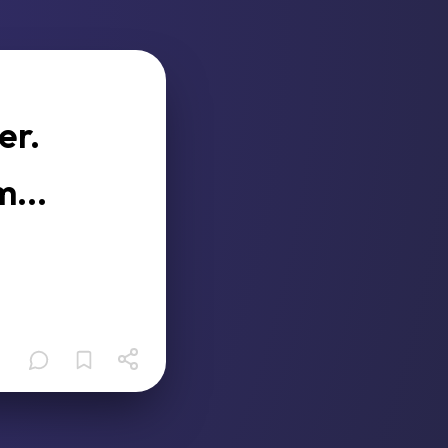
er.
...