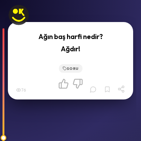
Ağın baş harfi nedir?
Ağdır!
SORU
76