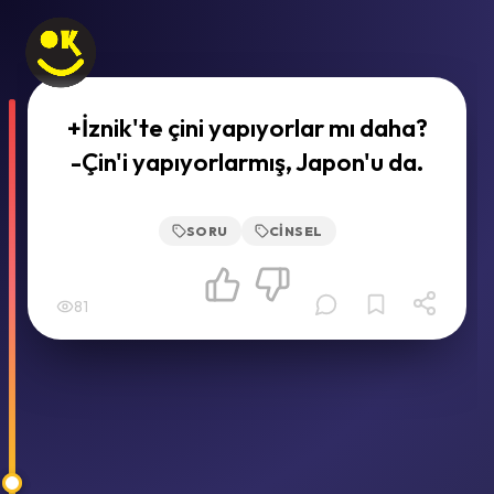
+İznik'te çini yapıyorlar mı daha?
-Çin'i yapıyorlarmış, Japon'u da.
SORU
CINSEL
81